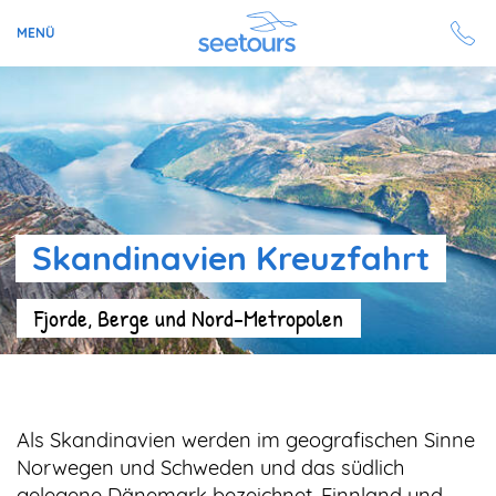
MENÜ
Seetours
Ziele
Ratgeber
Skandinavien Kreuzfahrt
Schiffe
Fjorde, Berge und Nord-Metropolen
Reisesuche
Angebote
Als Skandinavien werden im geografischen Sinne
Aktuell auf seetours
Norwegen und Schweden und das südlich
gelegene Dänemark bezeichnet. Finnland und