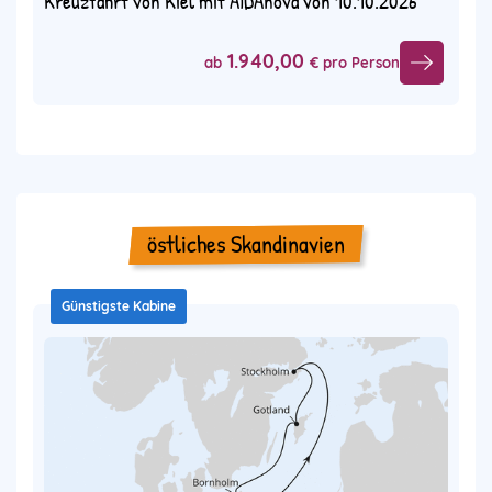
Kreuzfahrt von Kiel mit AIDAnova von 10.10.2026
1.940,00
ab
€ pro Person
östliches Skandinavien
Günstigste Kabine