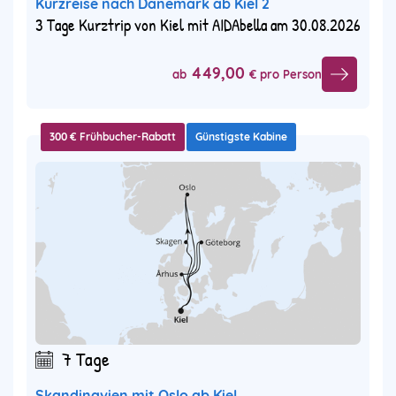
Kurzreise nach Dänemark ab Kiel 2
3 Tage Kurztrip von Kiel mit AIDAbella am 30.08.2026
449,00
ab
€ pro Person
300 € Frühbucher-Rabatt
Günstigste Kabine
7 Tage
Skandinavien mit Oslo ab Kiel