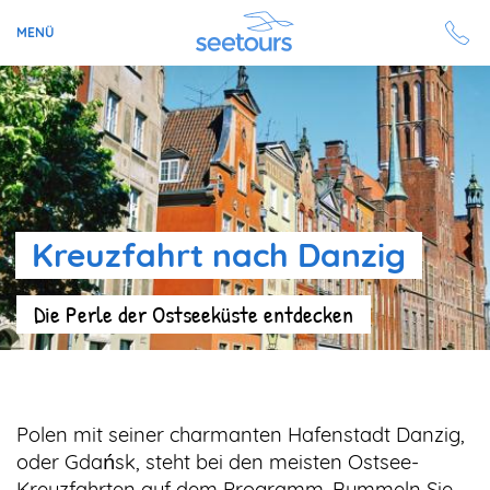
MENÜ
Seetours
Ziele
Ratgeber
Kreuzfahrt nach Danzig
Schiffe
Die Perle der Ostseeküste entdecken
Reisesuche
Angebote
Polen mit seiner charmanten Hafenstadt Danzig,
Aktuell auf seetours
oder Gdańsk, steht bei den meisten Ostsee-
Kreuzfahrten auf dem Programm. Bummeln Sie