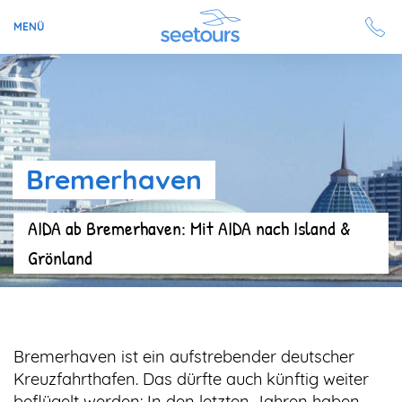
MENÜ
Seetours
Ziele
Bremerhaven
Ratgeber
AIDA ab Bremerhaven: Mit AIDA nach Island &
Schiffe
Grönland
Reisesuche
Angebote
Bremerhaven ist ein aufstrebender deutscher
Aktuell auf seetours
Kreuzfahrthafen. Das dürfte auch künftig weiter
beflügelt werden: In den letzten Jahren haben