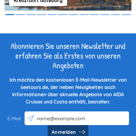
Kreuzfahrt Göteborg
Abonnieren Sie unseren Newsletter und
erfahren Sie als Erstes von unseren
Angeboten
Ich möchte den kostenlosen E-Mail-Newsletter von
seetours.de, der neben Neuigkeiten auch
Informationen über aktuelle Angebote von AIDA
Cruises und Costa enthält, bestellen.
E-Mail
Anmelden