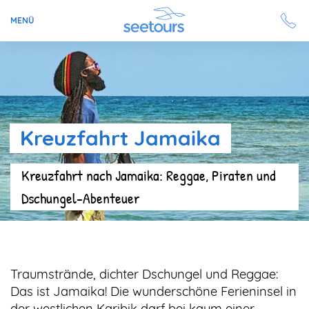
MENÜ
Seetours
Ziele
Kreuzfahrt Jamaika
Ratgeber
Kreuzfahrt nach Jamaika: Reggae, Piraten und
Schiffe
Dschungel-Abenteuer
Reisesuche
Angebote
Traumstrände, dichter Dschungel und Reggae:
Aktuell auf seetours
Das ist Jamaika! Die wunderschöne Ferieninsel in
der westlichen Karibik darf bei kaum einer