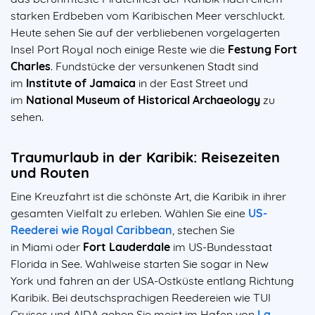
starken Erdbeben vom Karibischen Meer verschluckt.
Heute sehen Sie auf der verbliebenen vorgelagerten
Insel Port Royal noch einige Reste wie die
Festung Fort
Charles
. Fundstücke der versunkenen Stadt sind
im
Institute of Jamaica
in der East Street und
im
National Museum of Historical Archaeology
zu
sehen.
Traumurlaub in der Karibik: Reisezeiten
und Routen
Eine Kreuzfahrt ist die schönste Art, die Karibik in ihrer
gesamten Vielfalt zu erleben. Wählen Sie eine
US-
Reederei wie Royal Caribbean
, stechen Sie
in
Miami
oder
Fort Lauderdale
im US-Bundesstaat
Florida in See. Wahlweise starten Sie sogar in
New
York
und fahren an der USA-Ostküste entlang Richtung
Karibik. Bei deutschsprachigen Reedereien wie TUI
Cruises und AIDA gehen Sie meist im Hafen von
La