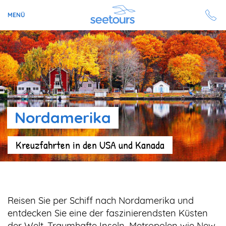
MENÜ
Seetours
Ziele
Ratgeber
Nordamerika
Schiffe
Kreuzfahrten in den USA und Kanada
Reisesuche
Angebote
Reisen Sie per Schiff nach Nordamerika und
Aktuell auf seetours
entdecken Sie eine der faszinierendsten Küsten
der Welt. Traumhafte Inseln, Metropolen wie New