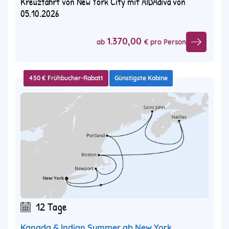
Kreuzfahrt von New York City mit AIDAdiva von
05.10.2026
1.370,00
ab
€ pro Person
450 € Frühbucher-Rabatt
Günstigste Kabine
12 Tage
Kanada & Indian Summer ab New York