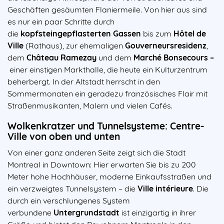
Geschäften gesäumten Flaniermeile. Von hier aus sind
es nur ein paar Schritte durch
die
kopfsteingepflasterten Gassen
bis zum
Hôtel de
Ville
(Rathaus), zur ehemaligen
Gouverneursresidenz
,
dem
Château Ramezay
und dem
Marché Bonsecours –
einer einstigen Markthalle, die heute ein Kulturzentrum
beherbergt. In der Altstadt herrscht in den
Sommermonaten ein geradezu französisches Flair mit
Straßenmusikanten, Malern und vielen Cafés.
Wolkenkratzer und Tunnelsysteme: Centre-
Ville von oben und unten
Von einer ganz anderen Seite zeigt sich die Stadt
Montreal in Downtown: Hier erwarten Sie bis zu 200
Meter hohe Hochhäuser, moderne Einkaufsstraßen und
ein verzweigtes Tunnelsystem – die
Ville intérieure
. Die
durch ein verschlungenes System
verbundene
Untergrundstadt
ist einzigartig in ihrer