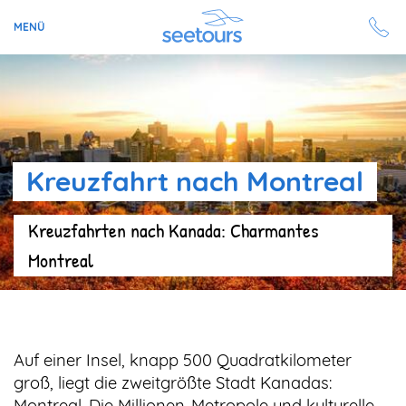
MENÜ
Seetours
Ziele
Kreuzfahrt nach Montreal
Ratgeber
Kreuzfahrten nach Kanada: Charmantes
Schiffe
Montreal
Reisesuche
Angebote
Auf einer Insel, knapp 500 Quadratkilometer
Aktuell auf seetours
groß, liegt die zweitgrößte Stadt Kanadas:
Montreal. Die Millionen-Metropole und kulturelle