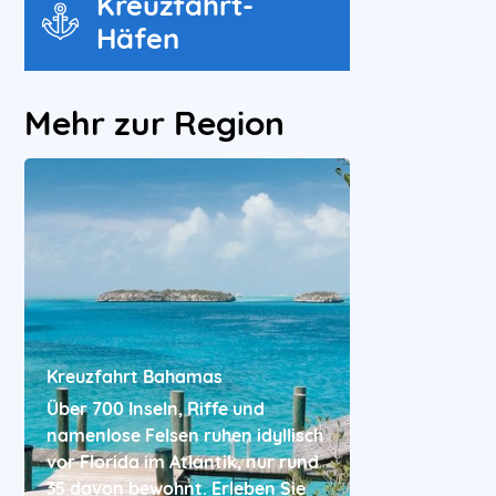
Kreuzfahrt-
Häfen
Mehr zur Region
Kreuzfahrt Bahamas
Über 700 Inseln, Riffe und
namenlose Felsen ruhen idyllisch
vor Florida im Atlantik, nur rund
35 davon bewohnt. Erleben Sie