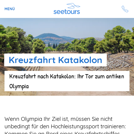
MENÜ
Seetours
Ziele
Kreuzfahrt Katakolon
Ratgeber
Kreuzfahrt nach Katakolon: Ihr Tor zum antiken
Schiffe
Olympia
Reisesuche
Angebote
Wenn Olympia Ihr Ziel ist, müssen Sie nicht
Aktuell auf seetours
unbedingt für den Hochleistungssport trainieren:
Kommen Sie an Bord eines Kreuzfahrtschiffes