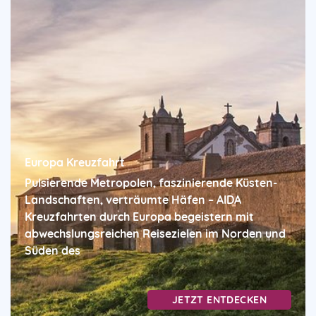
Europa Kreuzfahrt
Pulsierende Metropolen, faszinierende Küsten-
Landschaften, verträumte Häfen – AIDA
Kreuzfahrten durch Europa begeistern mit
abwechslungsreichen Reisezielen im Norden und
Süden des
JETZT ENTDECKEN