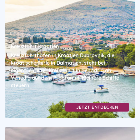
Kreuzfahrt Kroatien
Kreuzfahrthäfen in Kroatien Dubrovnik, die
kroatische Perle in Dalmatien, steht bei
eigentlich jeder Kreuzfahrt in der Adria ab
Venedig auf dem Programm. Kleinere Schiffe
steuern
JETZT ENTDECKEN