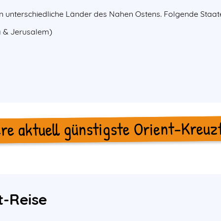
in unterschiedliche Länder des Nahen Ostens. Folgende Staat
a & Jerusalem)
re aktuell günstigste Orient-Kreuz
t-Reise