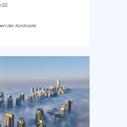
‍♀️
en der Kontraste.