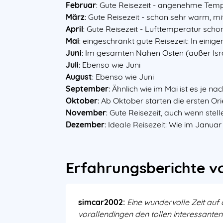
Februar
: Gute Reisezeit - angenehme Tem
März
: Gute Reisezeit - schon sehr warm, 
April
: Gute Reisezeit - Lufttemperatur sch
Mai
: eingeschränkt gute Reisezeit: In eini
Juni
: Im gesamten Nahen Osten (außer Israel
Juli
: Ebenso wie Juni
August
: Ebenso wie Juni
September
: Ähnlich wie im Mai ist es je n
Oktober
: Ab Oktober starten die ersten O
November
: Gute Reisezeit, auch wenn stel
Dezember
: Ideale Reisezeit: Wie im Janu
Erfahrungsberichte v
simcar2002:
Eine wundervolle Zeit auf
vorallendingen den tollen interessanten 