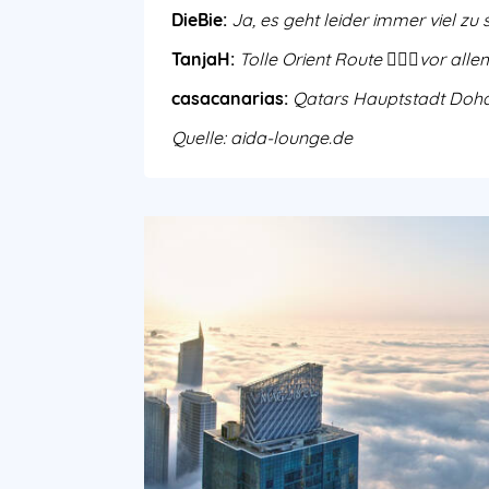
DieBie
:
Ja, es geht leider immer viel zu 
TanjaH:
Tolle Orient Route 👍🏼😊vor alle
casacanarias
:
Qatars Hauptstadt Doha 
Quelle: aida-lounge.de
Image