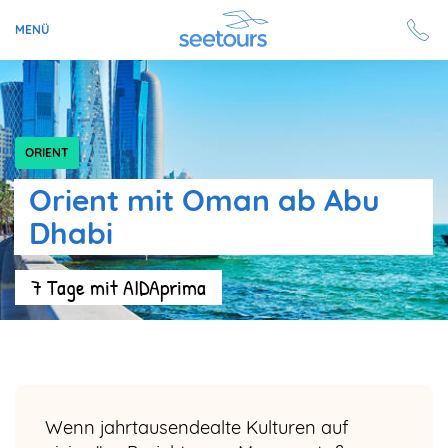
MENÜ
Seetours
Ziele
ORIENT
Orient mit Oman ab Abu
Ratgeber
Dhabi
Schiffe
7 Tage mit AIDAprima
Reisesuche
Angebote
Aktuell auf seetours
Wenn jahrtausendealte Kulturen auf