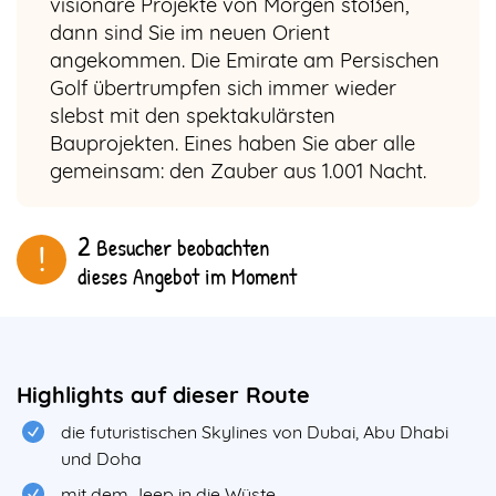
visionäre Projekte von Morgen stoßen,
dann sind Sie im neuen Orient
angekommen. Die Emirate am Persischen
Golf übertrumpfen sich immer wieder
slebst mit den spektakulärsten
Bauprojekten. Eines haben Sie aber alle
gemeinsam: den Zauber aus 1.001 Nacht.
2
Besucher beobachten
!
dieses Angebot im Moment
Body
&
Highlights auf dieser Route
Teaser
die futuristischen Skylines von Dubai, Abu Dhabi
und Doha
mit dem Jeep in die Wüste