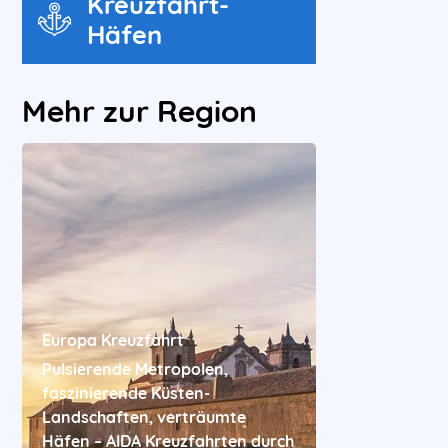
Kreuzfahrt-
Häfen
Mehr zur Region
Europa Kreuzfahrt
Pulsierende Metropolen,
faszinierende Küsten-
Landschaften, verträumte
Häfen – AIDA Kreuzfahrten durch