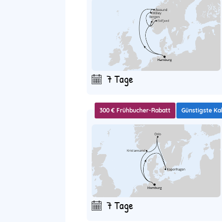
7 Tage
300 € Frühbucher-Rabatt
Günstigste Ka
7 Tage