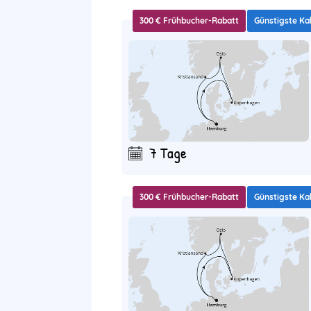
300 € Frühbucher-Rabatt
Günstigste Ka
7 Tage
300 € Frühbucher-Rabatt
Günstigste Ka