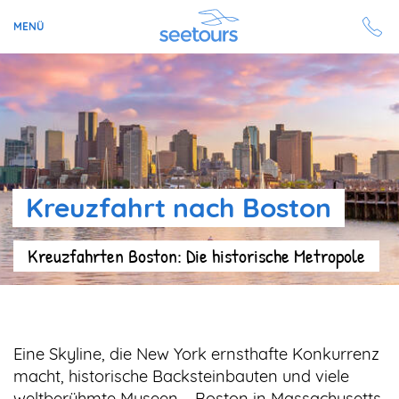
MENÜ
Seetours
Ziele
Ratgeber
Kreuzfahrt nach Boston
Schiffe
Kreuzfahrten Boston: Die historische Metropole
Reisesuche
Angebote
Eine Skyline, die New York ernsthafte Konkurrenz
Aktuell auf seetours
macht, historische Backsteinbauten und viele
weltberühmte Museen – Boston in Massachusetts