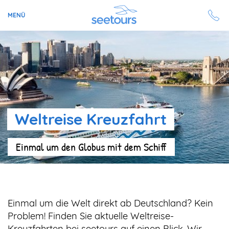
MENÜ
Seetours
Ziele
Ratgeber
Weltreise Kreuzfahrt
Schiffe
Einmal um den Globus mit dem Schiff
Reisesuche
Angebote
Einmal um die Welt direkt ab Deutschland? Kein
Aktuell auf seetours
Problem! Finden Sie aktuelle Weltreise-
Kreuzfahrten bei seetours auf einen Blick. Wir