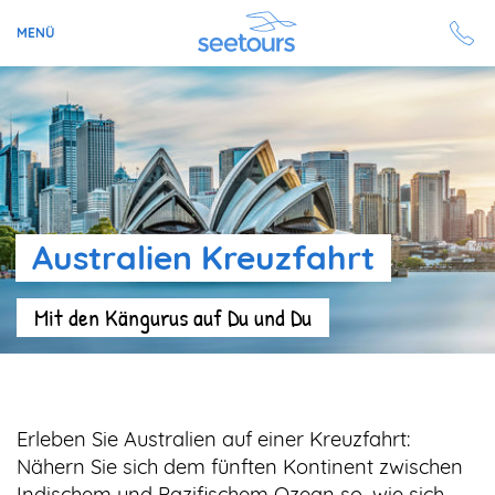
MENÜ
Seetours
Ziele
Ratgeber
Australien Kreuzfahrt
Schiffe
Mit den Kängurus auf Du und Du
Reisesuche
Angebote
Erleben Sie Australien auf einer Kreuzfahrt:
Aktuell auf seetours
Nähern Sie sich dem fünften Kontinent zwischen
Indischem und Pazifischem Ozean so, wie sich