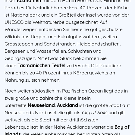
Insel
Tasmanien
mit dem Hafen Burnie. Das Eiland ist ein
Paradies für Naturliebhaber: Fast 40 Prozent der Fläche
ist Nationalpark und ein Großteil der Insel wurde von der
UNESCO als Weltnaturerbe ausgezeichnet. Auf
Wanderwegen entdecken Sie hier eine gut geschützte
Wildnis aus Regen- und Eukalyptuswäldern, weiten
Grassteppen und Sandstränden, Heidelandschaften,
Bergseen und Wasserfällen, Schluchten und
Gebirgszügen. Mit etwas Glück bekommen Sie
einen
Tasmanischen Teufel
zu Gesicht. Die Raubtiere
können bis zu 40 Prozent ihres Körpergewichts an
Nahrung zu sich nehmen.
Noch weiter südöstlich im Pazifischen Ozean liegt das in
zwei große und zahlreiche kleine Inseln
unterteilte
Neuseeland
.
Auckland
ist die größte Stadt auf
Neuseelands Nordinsel. Sie gilt als
City of Sails
und gilt
weltweit als die Stadt mit der dritthöchsten
Lebensqualität. In der Nähe Aucklands wartet die
Bay of
Islands
, die vielen einheimischen bedrohten Arten als