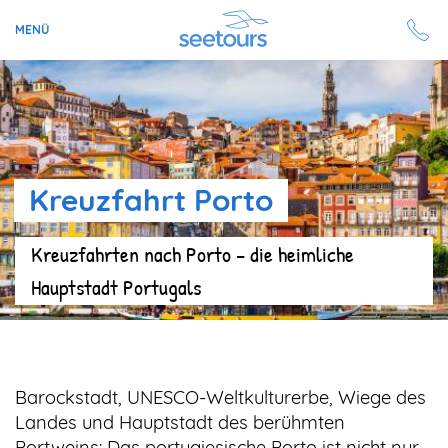
MENÜ
Seetours
Ziele
Kreuzfahrt Porto
Ratgeber
Kreuzfahrten nach Porto – die heimliche
Schiffe
Hauptstadt Portugals
Reisesuche
Angebote
Barockstadt, UNESCO-Weltkulturerbe, Wiege des
Aktuell auf seetours
Landes und Hauptstadt des berühmten
Portweins: Das portugiesische Porto ist nicht nur