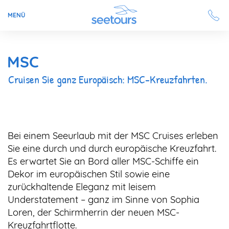
MENÜ
Seetours
MSC
Ziele
Cruisen Sie ganz Europäisch: MSC-Kreuzfahrten.
Ratgeber
Schiffe
Bei einem Seeurlaub mit der MSC Cruises erleben
Sie eine durch und durch europäische Kreuzfahrt.
Es erwartet Sie an Bord aller MSC-Schiffe ein
Reisesuche
Dekor im europäischen Stil sowie eine
zurückhaltende Eleganz mit leisem
Angebote
Understatement – ganz im Sinne von Sophia
Aktuell auf seetours
Loren, der Schirmherrin der neuen MSC-
Kreuzfahrtflotte.