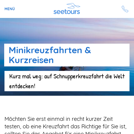
MENÜ
Seetours
Ziele
Minikreuzfahrten &
Kurzreisen
Ratgeber
Kurz mal weg: auf Schnupperkreuzfahrt die Welt
Schiffe
entdecken!
Reisesuche
Angebote
Möchten Sie erst einmal in recht kurzer Zeit
Aktuell auf seetours
testen, ob eine Kreuzfahrt das Richtige für Sie ist,
sollten Sie das Angebot für eine Minikreuzfahrt