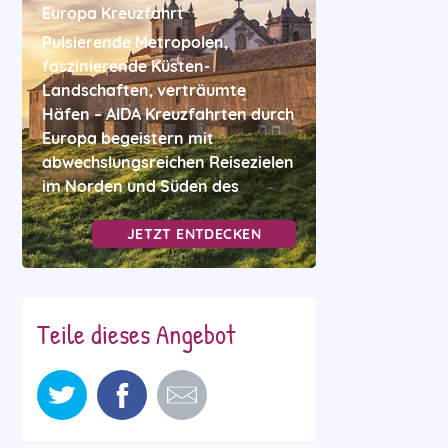
Europa Kreuzfahrt
Pulsierende Metropolen,
faszinierende Küsten-
Landschaften, verträumte
Häfen – AIDA Kreuzfahrten durch
Europa begeistern mit
abwechslungsreichen Reisezielen
im Norden und Süden des
JETZT ENTDECKEN
Teile dieses Angebot