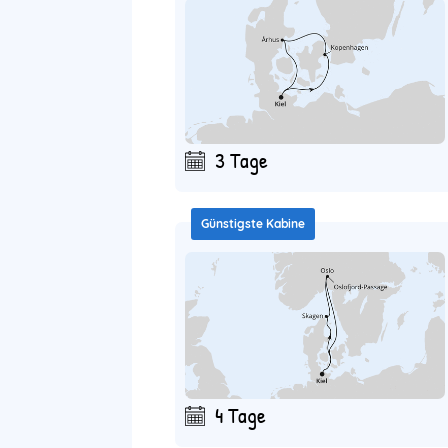
3 Tage
Günstigste Kabine
4 Tage