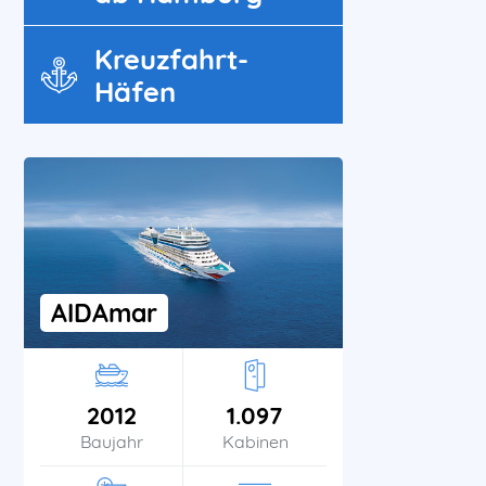
Kreuzfahrt-
Häfen
AIDAmar
2012
1.097
Baujahr
Kabinen