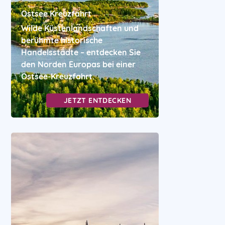
Ostsee Kreuzfahrt
Wilde Küstenlandschaften und
berühmte historische
Handelsstädte – entdecken Sie
den Norden Europas bei einer
Ostsee-Kreuzfahrt.
JETZT ENTDECKEN