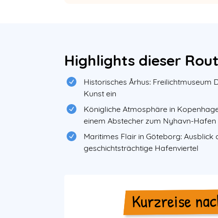
Body
&
Highlights dieser Rou
Teaser
Historisches Århus: Freilichtmuseu
Kunst ein
Königliche Atmosphäre in Kopenhagen
einem Abstecher zum Nyhavn-Hafen m
Maritimes Flair in Göteborg: Ausblic
geschichtsträchtige Hafenviertel
Kurzreise na