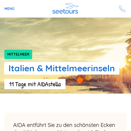
MENÜ
Seetours
Ziele
MITTELMEER
Ratgeber
Italien & Mittelmeerinseln
Schiffe
11 Tage mit AIDAstella
Reisesuche
Angebote
Aktuell auf seetours
AIDA entführt Sie zu den schönsten Ecken