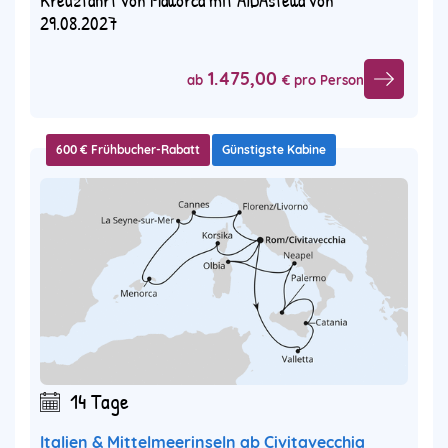
Kreuzfahrt von Mallorca mit AIDAstella von
29.08.2027
1.475,00
ab
€ pro Person
600 € Frühbucher-Rabatt
Günstigste Kabine
14 Tage
Italien & Mittelmeerinseln ab Civitavecchia