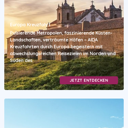
Europa Kreuzfahrt
Pulsierende Metropolen, faszinierende Küsten-
Landschaften, verträumte Häfen – AIDA
Kreuzfahrten durch Europa begeistern mit
abwechslungsreichen Reisezielen im Norden und
Süden des
JETZT ENTDECKEN