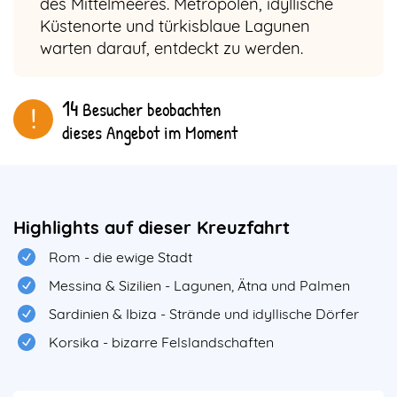
des Mittelmeeres. Metropolen, idyllische
Küstenorte und türkisblaue Lagunen
warten darauf, entdeckt zu werden.
14
Besucher beobachten
!
dieses Angebot im Moment
Body
&
Highlights auf dieser Kreuzfahrt
Teaser
Rom - die ewige Stadt
Messina & Sizilien - Lagunen, Ätna und Palmen
Sardinien & Ibiza - Strände und idyllische Dörfer
Korsika - bizarre Felslandschaften