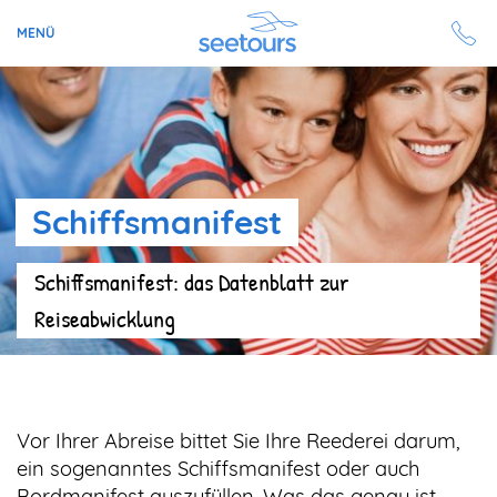
MENÜ
Seetours
Ziele
Schiffsmanifest
Ratgeber
Schiffsmanifest: das Datenblatt zur
Schiffe
Reiseabwicklung
Reisesuche
Angebote
Vor Ihrer Abreise bittet Sie Ihre Reederei darum,
Aktuell auf seetours
ein sogenanntes Schiffsmanifest oder auch
Bordmanifest auszufüllen. Was das genau ist,