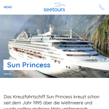
MENÜ
Seetours
Ziele
Ratgeber
Sun Princess
Schiffe
Reisesuche
Angebote
Das Kreuzfahrtschiff Sun Princess kreuzt schon
Aktuell auf seetours
seit dem Jahr 1995 über die Weltmeere und
wurde seither mehrere Male umfangreich