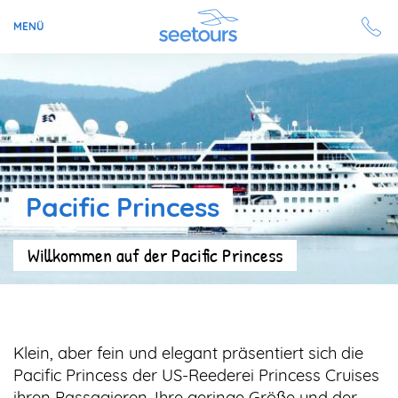
MENÜ
Seetours
Ziele
Ratgeber
Pacific Princess
Schiffe
Willkommen auf der Pacific Princess
Reisesuche
Angebote
Klein, aber fein und elegant präsentiert sich die
Aktuell auf seetours
Pacific Princess der US-Reederei Princess Cruises
ihren Passagieren. Ihre geringe Größe und der